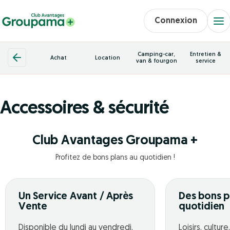
Connexion
Camping-car,
Entretien &
Achat
Location
van & fourgon
service
Accessoires & sécurité
Club Avantages Groupama +
Profitez de bons plans au quotidien !
Un Service Avant / Après
Des bons p
Vente
quotidien
Disponible du lundi au vendredi,
Loisirs, cultur