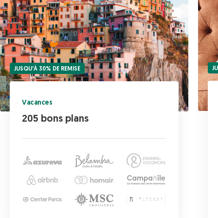
J
JUSQU'À 30% DE REMISE
Vacances
205 bons plans