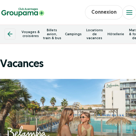
Connexion
Billets
Locations
Mat
Voyages &
avion,
Campings
de
Hôtellerie
& fo
croisières
train & bus
vacances
de
Vacances