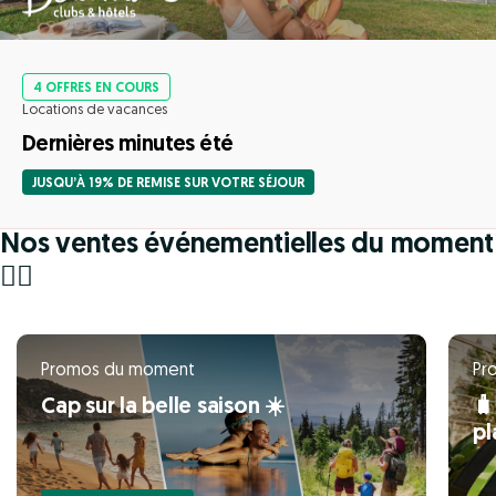
4 OFFRES EN COURS
Locations de vacances
Dernières minutes été
JUSQU’À 19% DE REMISE SUR VOTRE SÉJOUR
Nos ventes événementielles du moment
🏃‍♀️
Promos du moment
Pr
Cap sur la belle saison ☀️
🧳
pl