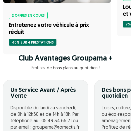
Lou
et 
2 OFFRES EN COURS
Entretenez votre véhicule à prix
7%
réduit
-10% SUR 4 PRESTATIONS
Club Avantages Groupama +
Profitez de bons plans au quotidien !
Un Service Avant / Après
Des bons p
Vente
quotidien
Disponible du lundi au vendredi,
Loisirs, cultur
de 9h à 12h30 et de 14h à 18h. Par
ou éco-respo
téléphone au : 05 49 34 66 71 ou
aménagement o
par email : groupama@romactis.fr
Profitez de r