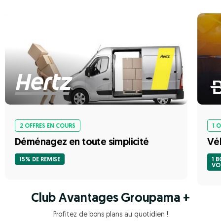
2 OFFRES EN COURS
1 
Déménagez en toute simplicité
Véh
15% DE REMISE
1 B
VO
Club Avantages Groupama +
Profitez de bons plans au quotidien !