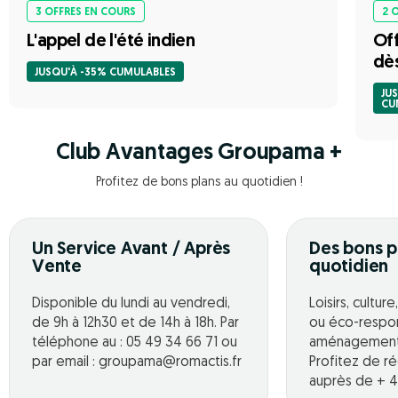
3 OFFRES EN COURS
2 
L'appel de l'été indien
Off
dè
JUSQU'À -35% CUMULABLES
JU
CU
Club Avantages Groupama +
Profitez de bons plans au quotidien !
Un Service Avant / Après
Des bons p
Vente
quotidien
Disponible du lundi au vendredi,
Loisirs, cultur
de 9h à 12h30 et de 14h à 18h. Par
ou éco-respo
téléphone au : 05 49 34 66 71 ou
aménagement o
par email : groupama@romactis.fr
Profitez de r
auprès de + 4