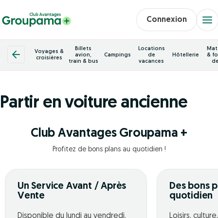
Connexion
Billets
Locations
Mat
Voyages &
avion,
Campings
de
Hôtellerie
& fo
croisières
train & bus
vacances
de
Partir en voiture ancienne
Club Avantages Groupama +
Profitez de bons plans au quotidien !
Un Service Avant / Après
Des bons p
Vente
quotidien
Disponible du lundi au vendredi,
Loisirs, cultur