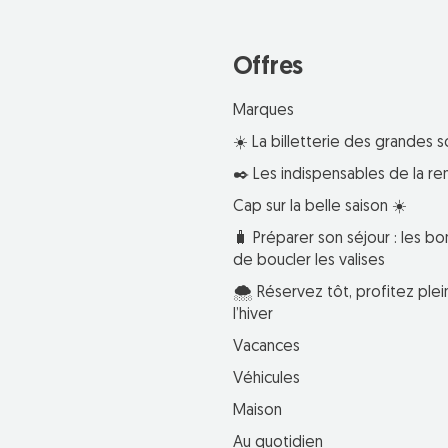
Offres
Marques
☀️ La billetterie des grandes s
✒️ Les indispensables de la re
Cap sur la belle saison ☀️
🧳 Préparer son séjour : les bo
de boucler les valises
🌨️ Réservez tôt, profitez pl
l’hiver
Vacances
Véhicules
Maison
Au quotidien