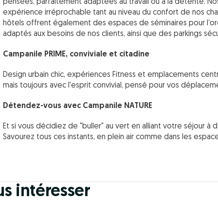
pensées, parfaitement adaptées au travail ou à la détente. No
expérience irréprochable tant au niveau du confort de nos ch
hôtels offrent également des espaces de séminaires pour l’
adaptés aux besoins de nos clients, ainsi que des parkings sécu
Campanile PRIME, conviviale et citadine
Design urbain chic, expériences Fitness et emplacements centra
mais toujours avec l'esprit convivial, pensé pour vos déplacem
Détendez-vous avec Campanile NATURE
Et si vous décidiez de "buller" au vert en alliant votre séjour 
Savourez tous ces instants, en plein air comme dans les espace
us intéresser