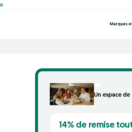
ux
Marques e
Un espace de 
14% de remise tou