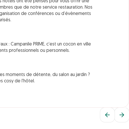
s hôtels ont été pensés pour vous offrir une
ambres que de notre service restauration. Nos
organisation de conférences ou d’évènements
risés.
ux : Campanile PRIME, c’est un cocon en ville
ents professionnels ou personnels.
à des moments de détente, du salon au jardin ?
s cosy de l'hôtel.
3 OFFRES EN COURS
Appart hôtels en ville
10% DE REMISE