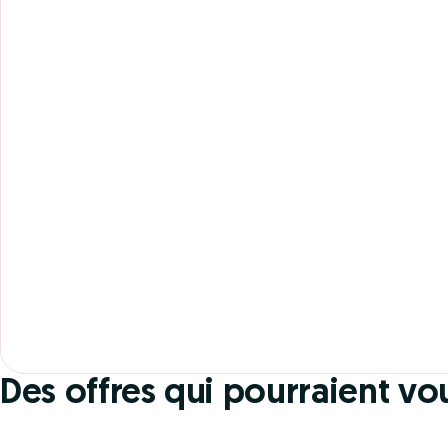
1 OFFRE EN COURS
Envie d’une escapade
détente ?
Des offres qui pourraient vo
14% DE REMISE TOUTE L’ANNÉE