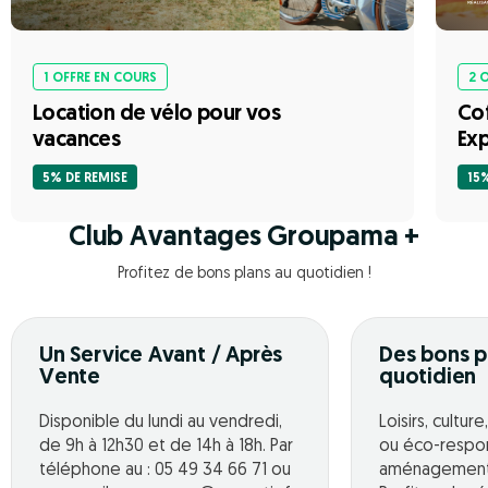
1 OFFRE EN COURS
2 
Location de vélo pour vos
Cof
vacances
Exp
5% DE REMISE
15
Club Avantages Groupama +
Profitez de bons plans au quotidien !
Un Service Avant / Après
Des bons p
Vente
quotidien
Disponible du lundi au vendredi,
Loisirs, cultur
de 9h à 12h30 et de 14h à 18h. Par
ou éco-respo
téléphone au : 05 49 34 66 71 ou
aménagement o