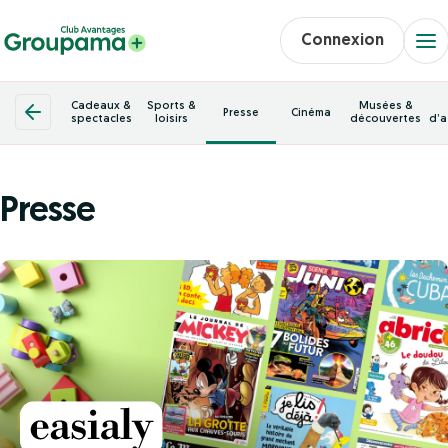
Connexion
Cadeaux &
Sports &
Musées &
Presse
Cinéma
spectacles
loisirs
découvertes
d’a
Presse