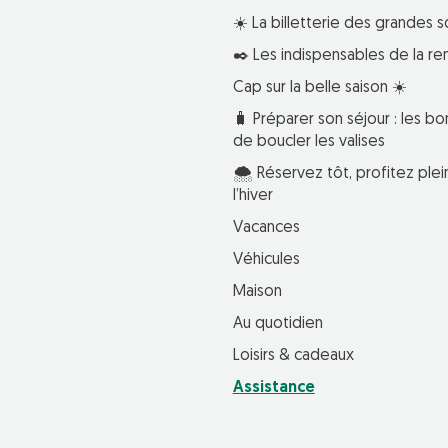
☀️ La billetterie des grandes s
✒️ Les indispensables de la re
Cap sur la belle saison ☀️
🧳 Préparer son séjour : les bo
de boucler les valises
🌨️ Réservez tôt, profitez pl
l’hiver
Vacances
Véhicules
Maison
Au quotidien
Loisirs & cadeaux
Assistance