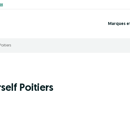
ux
Marques e
Poitiers
elf Poitiers