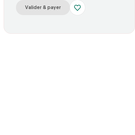
Valider & payer
r e-billet