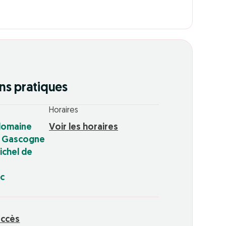
ns pratiques
Horaires
domaine
Voir les horaires
e Gascogne
ichel de
ac
accès