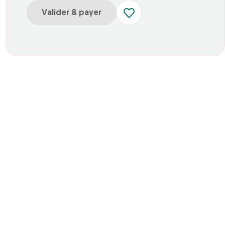
Valider & payer
our Center Parcs domaine des Landes de Gascogne enfant
our Center Parcs domaine des Landes de Gascogne adulte