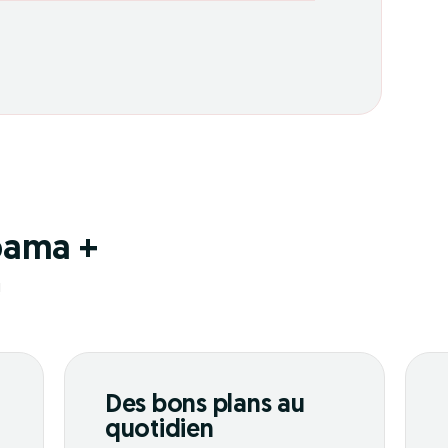
pama +
!
Des bons plans au
quotidien