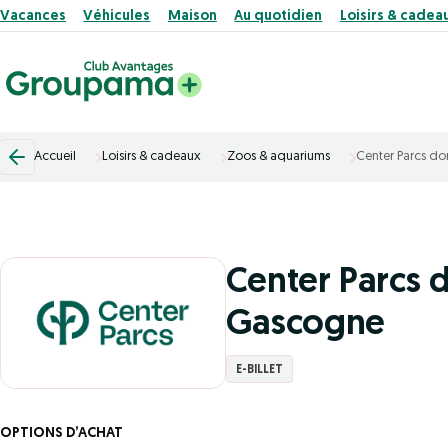
Vacances
Véhicules
Maison
Au quotidien
Loisirs & cadea
Accueil
Loisirs & cadeaux
Zoos & aquariums
Center Parcs d
Center Parcs 
Gascogne
E-BILLET
OPTIONS D’ACHAT