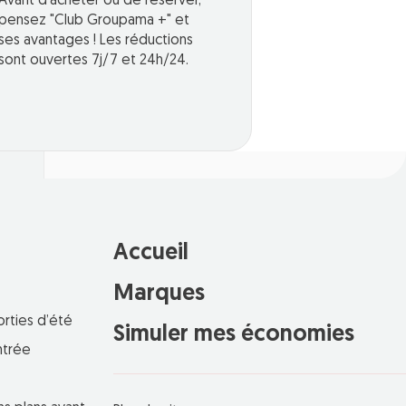
Avant d'acheter ou de réserver,
pensez "Club Groupama +" et
ses avantages ! Les réductions
sont ouvertes 7j/7 et 24h/24.
Accueil
Marques
orties d’été
Simuler mes économies
ntrée