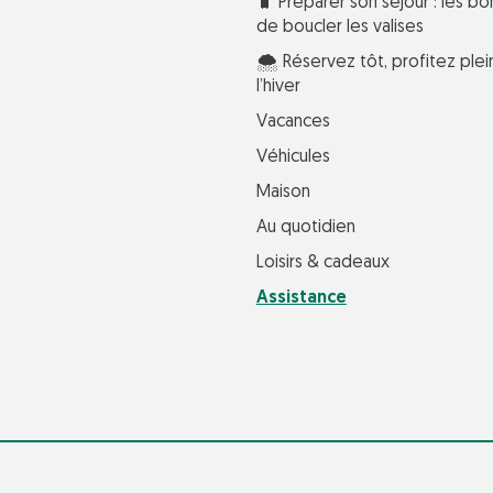
🧳 Préparer son séjour : les bo
de boucler les valises
🌨️ Réservez tôt, profitez pl
l’hiver
Vacances
Véhicules
Maison
Au quotidien
Loisirs & cadeaux
Assistance