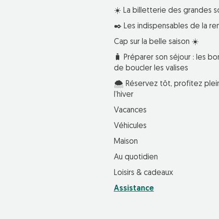
☀️ La billetterie des grandes s
✒️ Les indispensables de la re
Cap sur la belle saison ☀️
🧳 Préparer son séjour : les bo
de boucler les valises
🌨️ Réservez tôt, profitez pl
l’hiver
Vacances
Véhicules
Maison
Au quotidien
Loisirs & cadeaux
Assistance