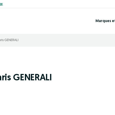
ux
Marques e
aris GENERALI
aris GENERALI