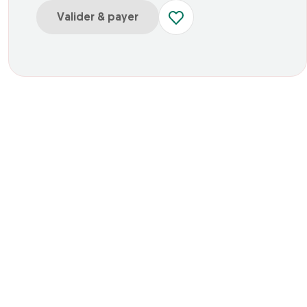
Valider & payer
r E-ticket Enfant
ur E-ticket Adulte