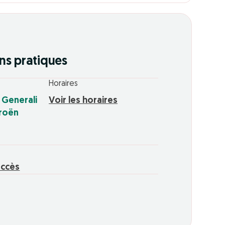
ns pratiques
Horaires
s Generali
Voir les horaires
troën
accès