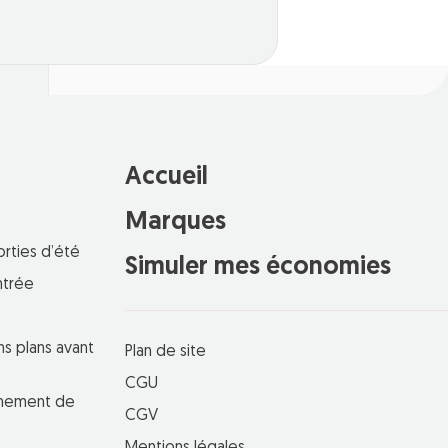
Accueil
Marques
orties d’été
Simuler mes économies
ntrée
ns plans avant
Plan de site
CGU
einement de
CGV
Mentions légales