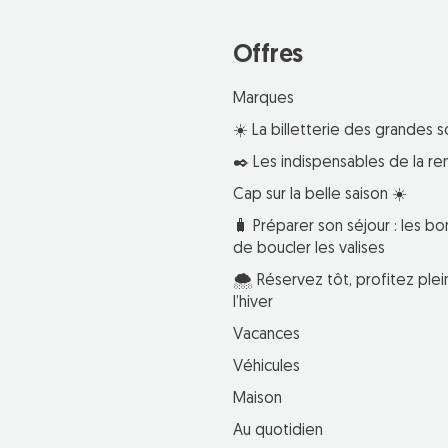
Offres
Marques
☀️ La billetterie des grandes s
✒️ Les indispensables de la re
Cap sur la belle saison ☀️
🧳 Préparer son séjour : les bo
de boucler les valises
🌨️ Réservez tôt, profitez pl
l’hiver
Vacances
Véhicules
Maison
Au quotidien