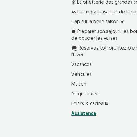
☀️ La billetterie des grandes s
✒️ Les indispensables de la re
Cap sur la belle saison ☀️
🧳 Préparer son séjour : les bo
de boucler les valises
🌨️ Réservez tôt, profitez pl
l’hiver
Vacances
Véhicules
Maison
Au quotidien
Loisirs & cadeaux
Assistance