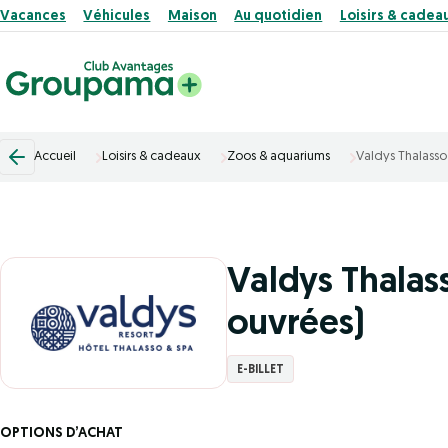
Vacances
Véhicules
Maison
Au quotidien
Loisirs & cadea
Accueil
Loisirs & cadeaux
Zoos & aquariums
Valdys Thalasso 
Valdys Thalas
ouvrées)
E-BILLET
OPTIONS D’ACHAT