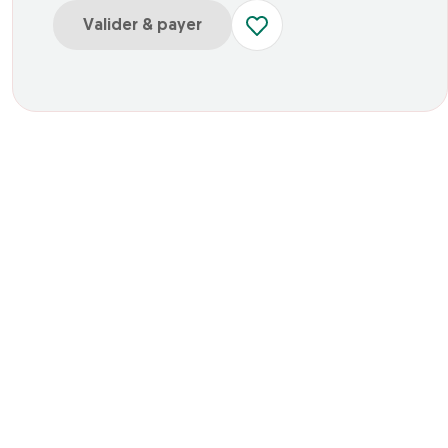
Valider & payer
ur Journée Pass Découverte Valdys
ur Journée Pass Bulle Iodée Valdys
ur Journée Pass Massage Valdys