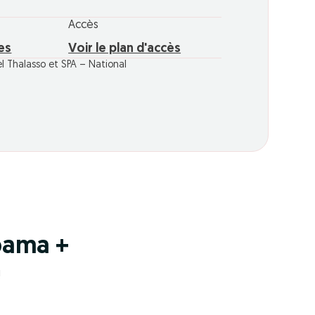
Accès
res
Voir le plan d'accès
l Thalasso et SPA – National
pama +
!