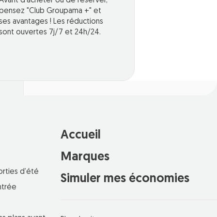
Avant d'acheter ou de réserver,
pensez "Club Groupama +" et
ses avantages ! Les réductions
sont ouvertes 7j/7 et 24h/24.
Accueil
Marques
orties d’été
Simuler mes économies
ntrée