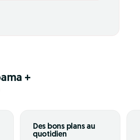
pama +
!
Des bons plans au
quotidien