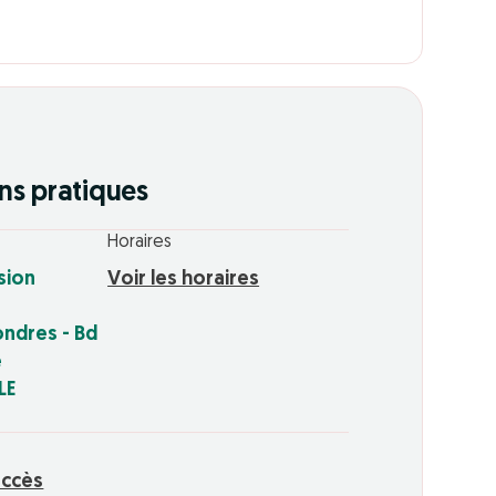
ns pratiques
Horaires
usion
Voir les horaires
ondres - Bd
e
LE
accès