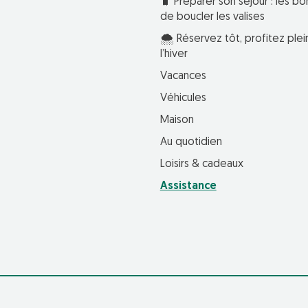
🧳 Préparer son séjour : les bo
de boucler les valises
🌨️ Réservez tôt, profitez pl
l’hiver
Vacances
Véhicules
Maison
Au quotidien
Loisirs & cadeaux
Assistance