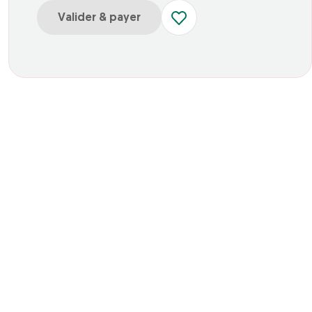
Valider & payer
ur Enfant de 5 à 15 ans
r Adulte à partir de 16 ans