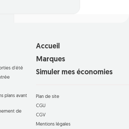
Accueil
Marques
orties d’été
Simuler mes économies
ntrée
ns plans avant
Plan de site
CGU
einement de
CGV
Mentions légales